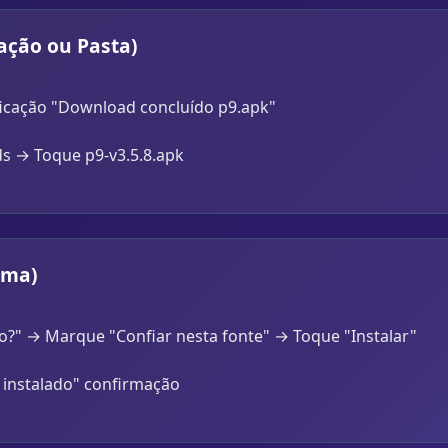
ação ou Pasta)
ficação "Download concluído p9.apk"
s → Toque p9-v3.5.8.apk
ema)
do?" → Marque "Confiar nesta fonte" → Toque "Instalar"
 instalado" confirmação