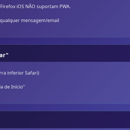
/Firefox iOS NÃO suportam PWA.
nk qualquer mensagem/email
har"
a inferior Safari)
a de Início"