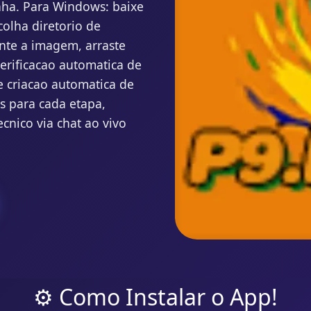
nha. Para Windows: baixe
colha diretorio de
nte a imagem, arraste
verificacao automatica de
e criacao automatica de
as para cada etapa,
cnico via chat ao vivo
⚙️ Como Instalar o App!