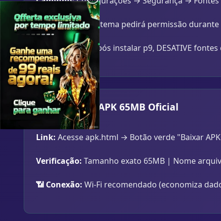
Caminho:
Configurações → Segurança → Fontes D
Android 8.0+:
Sistema pedirá permissão durante i
⚠️ Segurança:
Após instalar p9, DESATIVE fonte
Passo 2: Baixar APK 65MB Oficial
Link:
Acesse apk.html → Botão verde "Baixar AP
Verificação:
Tamanho exato 65MB | Nome arquivo: 
📶 Conexão:
Wi-Fi recomendado (economiza dado