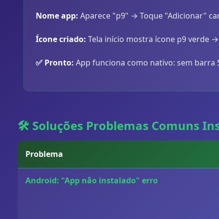
Nome app:
Aparece "p9" → Toque "Adicionar" can
Ícone criado:
Tela início mostra ícone p9 verde → 
✅ Pronto:
App funciona como nativo: sem barra Saf
🛠️ Soluções Problemas Comuns In
Problema
Android: "App não instalado" erro