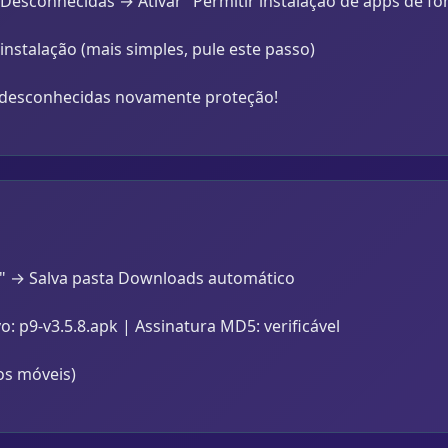
esconhecidas → Ativar "Permitir instalação de apps de fo
nstalação (mais simples, pule este passo)
s desconhecidas novamente proteção!
K" → Salva pasta Downloads automático
p9-v3.5.8.apk | Assinatura MD5: verificável
s móveis)