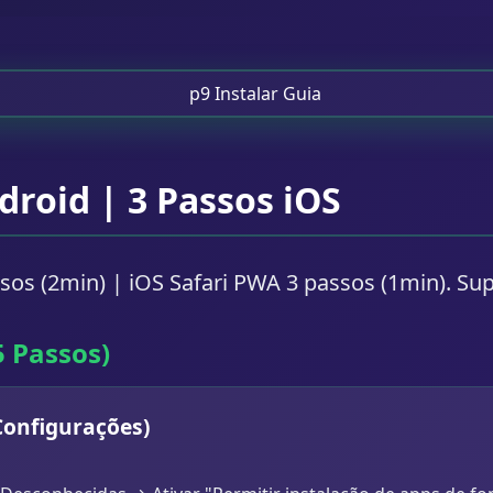
ndroid | 3 Passos iOS
os (2min) | iOS Safari PWA 3 passos (1min). Su
5 Passos)
Configurações)