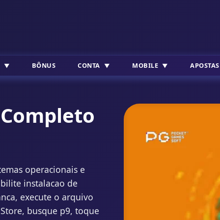
BÔNUS
CONTA
MOBILE
APOSTAS
l Completo
stemas operacionais e
bilite instalacao de
nca, execute o arquivo
p Store, busque p9, toque